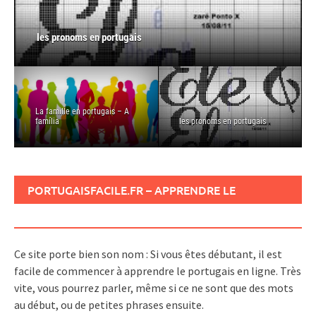
La famille en portugais – A família
les pronoms en portugais
Quelques verbes conjugués portugais
les bases du Portugais en vidéo
Dire je t’aime en portugais
La famille en portugais – A
família
les pronoms en portugais
PORTUGAISFACILE.FR – APPRENDRE LE
PORTUGAIS
Ce site porte bien son nom : Si vous êtes débutant, il est
facile de commencer à apprendre le portugais en ligne. Très
vite, vous pourrez parler, même si ce ne sont que des mots
au début, ou de petites phrases ensuite.