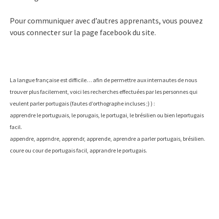
Pour communiquer avec d’autres apprenants, vous pouvez
vous connecter sur la page facebook du site.
La langue française est difficile… afin de permettre aux internautes de nous
trouver plus facilement, voici les recherches effectuées par les personnes qui
veulent parler portugais (fautes d’orthographe incluses ;) ) :
apprendre le portuguais, le porugais, le portugai, le brésilien ou bien leportugais
facil.
appendre, apprndre, apprendr, apprende, aprendre a parler portugais, brésilien.
coure ou cour de portugais facil, apprandre le portugais.